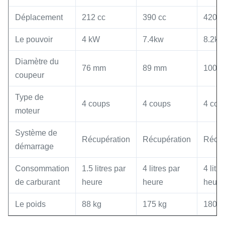
Déplacement
212 cc
390 cc
420 c
Le pouvoir
4 kW
7.4kw
8.2kw
Diamètre du
76 mm
89 mm
100 
coupeur
Type de
4 coups
4 coups
4 cou
moteur
Système de
Récupération
Récupération
Récup
démarrage
Consommation
1.5 litres par
4 litres par
4 litr
de carburant
heure
heure
heure
Le poids
88 kg
175 kg
180 k