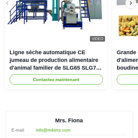
VIDEO
Ligne sèche automatique CE
Grande 
jumeau de production alimentaire
d'alimen
d'animal familier de SLG65 SLG70
boudine
de boudineuse à vis de parallèle
sortie 
Contactez maintenant
Mrs. Fiona
E-mail:
info@mikimz.com