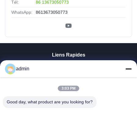
Tél:
86 13673050773
WhatsApp:
8613673050773
Liens Rapides
Aperçu
admin
Produits
VR Show
A Propos De Nous
3:03 PM
Visite D'usine
Good day, what product are you looking for?
Contrôle De La Qualité
Contact
Nouvelles
Tous Les Cas