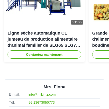
VIDEO
Ligne sèche automatique CE
Grande 
jumeau de production alimentaire
d'alimen
d'animal familier de SLG65 SLG70
boudine
de boudineuse à vis de parallèle
sortie 
Contactez maintenant
Mrs. Fiona
E-mail:
info@mikimz.com
Tél:
86 13673050773