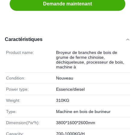
Demande maintenant
Caractéristiques
Product name:
Broyeur de branches de bois de
grume de ferme chinoise,
déchiqueteuse, processeur de bois,
machine à
Condition:
Nouveau
Power type:
Essence/diesel
Weight:
310KG
Type:
Machine en bois de burineur
Dimension(l*w*h):
3800*1600*2600mm
Capacity:
700-1000KG/H