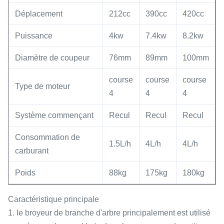
Déplacement
212cc
390cc
420cc
Puissance
4kw
7.4kw
8.2kw
Diamètre de coupeur
76mm
89mm
100mm
course
course
course
Type de moteur
4
4
4
Système commençant
Recul
Recul
Recul
Consommation de
1.5L/h
4L/h
4L/h
carburant
Poids
88kg
175kg
180kg
Caractéristique principale
1. le broyeur de branche d'arbre principalement est utilisé