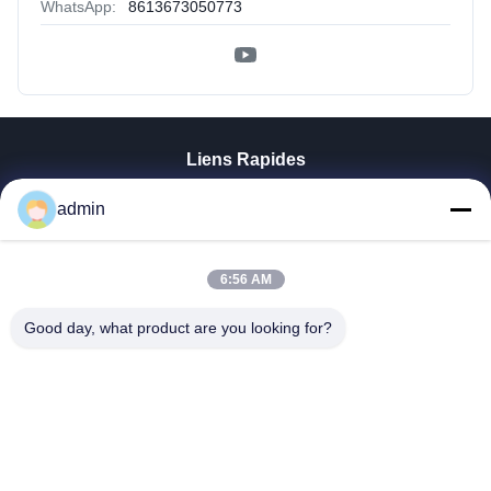
WhatsApp:
8613673050773
Liens Rapides
Aperçu
admin
Produits
VR Show
A Propos De Nous
6:56 AM
Visite D'usine
Good day, what product are you looking for?
Contrôle De La Qualité
Contact
Nouvelles
Tous Les Cas
Tianjin Mikim Technique Co., Ltd.