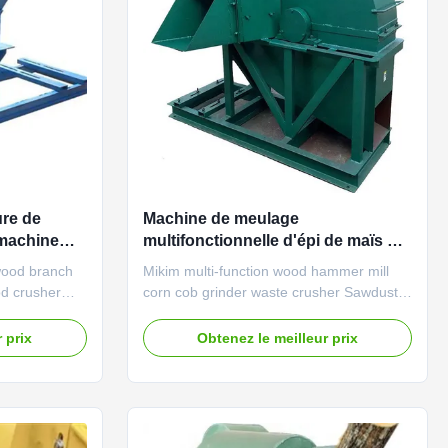
ure de
Machine de meulage
 machine
multifonctionnelle d'épi de maïs de
la machine 60HZ de sciure de bois
wood branch
Mikim multi-function wood hammer mill
de broyeur de déchets
od crusher
corn cob grinder waste crusher Sawdust
king machine
making machine can be used to crush
ogs, wood
wood logs, wood branch, wood chips etc.
 prix
Obtenez le meilleur prix
 wood
into wood sawdust for paper making,
dible
edible mushroom, BBQ charcoal, shaving
having board
board and sawdust board processing and
ng and other
other industrial production. ...