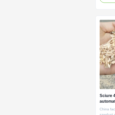
logs, woo
wood saw
mushroom
and sawd
...
Sciure 
automat
250*30
China fac
sawdust 