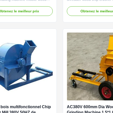
rusher machine Sawdust making
Sawdust making machine ca
can be used to crush wood logs,
crush wood logs, wood bran
Obtenez le meilleur prix
Obtenez le meilleur
ch, wood chips etc. into wood
chips etc. into wood sawdust
or paper making, edible
making, edible mushroom, B
, BBQ charcoal, shaving board
shaving board and sawdust 
ust board processing and other
processing and other industri
production. ...
 bois multifonctionnel Chip
AC380V 600mm Dia Wo
Mill 380V 50HZ de
Grinding Machine 1.5*1.