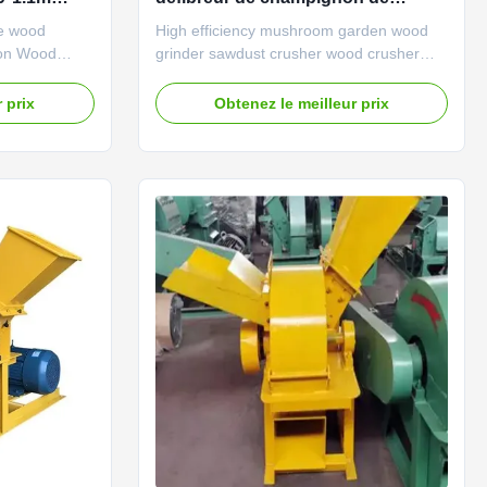
 de
broyeur rectifiant 300 à 600kg/H
ne wood
High efficiency mushroom garden wood
ion Wood
grinder sawdust crusher wood crusher
 sawdust
machine Sawdust making machine can be
n be used to
used to crush wood logs, wood branch,
 prix
Obtenez le meilleur prix
ch, wood
wood chips etc. into wood sawdust for
 for paper
paper making, edible mushroom, BBQ
BQ charcoal,
charcoal, shaving board and sawdust
board
board processing and other industrial ...