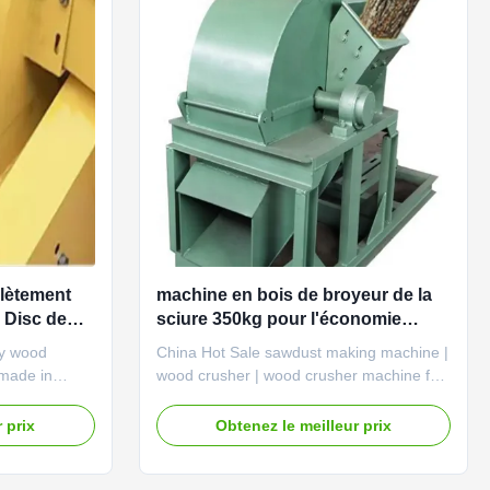
plètement
machine en bois de broyeur de la
 Disc de
sciure 350kg pour l'économie
00kg/H
d'énergie comestible de
ty wood
China Hot Sale sawdust making machine |
champignon
 made in
wood crusher | wood crusher machine for
ine can be
sale Sawdust making machine can be
od branch,
used to crush wood logs, wood branch,
 prix
Obtenez le meilleur prix
wdust for
wood chips etc. into wood sawdust for
room, BBQ
paper making, edible mushroom, BBQ
 sawdust
charcoal, shaving board and sawdust