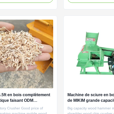
d branch, wood chips etc. into
wood branch, wood chips etc
dust for paper making, edible
sawdust for paper making, e
, BBQ charcoal, shaving board
mushroom, BBQ charcoal, s
ust board processing and other
and sawdust board processi
...
4.5ft en bois complètement
Machine de sciure en b
ique faisant ODM
de MIKIM grande capaci
0mm de machine
Crusher 220V
tory Crusher Good price of
Big capacity wood hammer mil
making machine mobile wood
shredder wood chip crusher