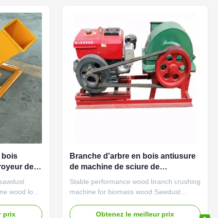
dustrial ...
board processing and other industrial ...
 bois
Branche d'arbre en bois antiusure
royeur de
de machine de sciure de
se de
représentation stable écrasant
 sawdust
Stable performance wood branch crushing
ODM 30*30cm
ne wood log
machine for biomass wood Sawdust
aking
making machine can be used to crush
h wood logs,
wood logs, wood branch, wood chips etc.
 prix
Obtenez le meilleur prix