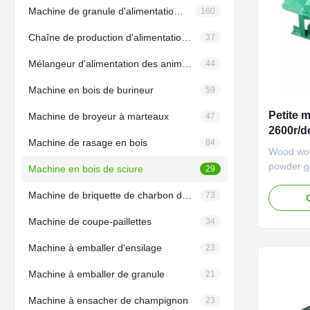
Machine de granule d'alimentation de poissons
160
Chaîne de production d'alimentation d'animal familier
37
Mélangeur d'alimentation des animaux
44
Machine en bois de burineur
59
Petite 
Machine de broyeur à marteaux
47
2600r/d
Machine de rasage en bois
84
Wood wor
powder g
Machine en bois de sciure
29
Sawdust 
Machine de briquette de charbon de bois
crush wo
73
chips etc
Machine de coupe-paillettes
34
making, 
shaving 
Machine à emballer d'ensilage
23
processin
production
Machine à emballer de granule
21
Machine à ensacher de champignon
23