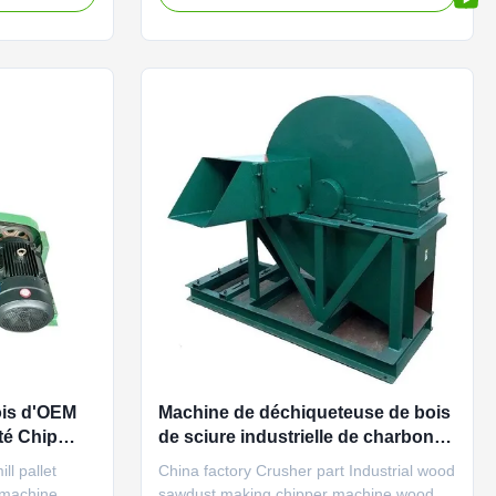
. into wood
into wood sawdust for paper making,
dible
edible mushroom, BBQ charcoal, shaving
having board
board and sawdust board processing and
ng and other
other industrial production. Model No...
ois d'OEM
Machine de déchiqueteuse de bois
té Chip
de sciure industrielle de charbon
de bois de BBQ multifonction
l pallet
China factory Crusher part Industrial wood
 machine
sawdust making chipper machine wood