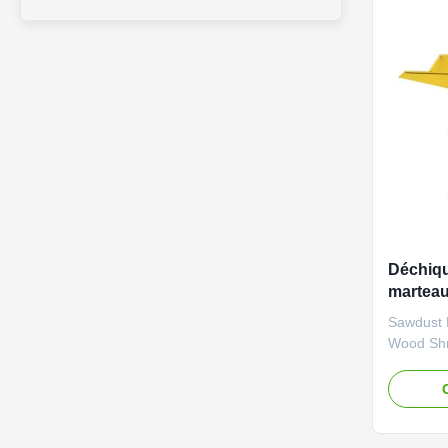
Déchiqu
marteau
biomas
Sawdust 
Wood Shr
Machine 
used to 
wood chip
paper ma
charcoal