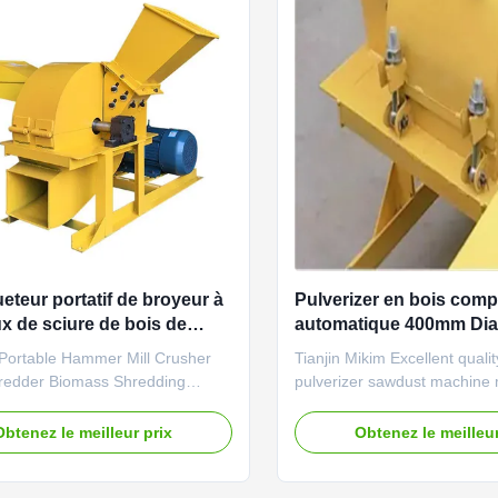
eteur portatif de broyeur à
Pulverizer en bois com
x de sciure de bois de
automatique 400mm Dia
se 220V
machine de sciure de 6
Portable Hammer Mill Crusher
Tianjin Mikim Excellent quali
11kw
edder Biomass Shredding
pulverizer sawdust machine
Sawdust making machine can be
China Sawdust making mach
crush wood logs, wood branch,
used to crush wood logs, wo
Obtenez le meilleur prix
Obtenez le meilleur
s etc. into wood sawdust for
wood chips etc. into wood sa
king, edible mushroom, BBQ
paper making, edible mush
, shaving board and sawdust
charcoal, shaving board and