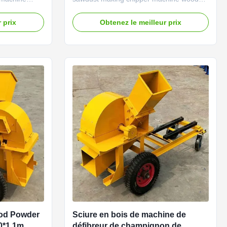
n be used to
crusher machine mobile crusher Sawdust
ch, wood
making machine can be used to crush
 prix
Obtenez le meilleur prix
 for paper
wood logs, wood branch, wood chips etc.
BQ charcoal,
into wood sawdust for paper making,
board
edible mushroom, BBQ charcoal, shaving
al
board and sawdust board ...
od Powder
Sciure en bois de machine de
0*1.1m
défibreur de champignon de