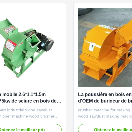
cessing and other industrial ...
board processing and other in
 mobile 2.6*1.1*1.5m
La poussière en bois en
75kw de sciure en bois de
d'OEM de burineur de b
MIKIM faisant la biomas
art Industrial wood sawdust
crusher machine for making
machine
hipper machine wood crusher
wood sawdust making machi
mobile crusher wood crusher
sawdust machine Sawdust m
e can be used to crush wood
machine can be used to crus
Obtenez le meilleur prix
Obtenez le meilleur