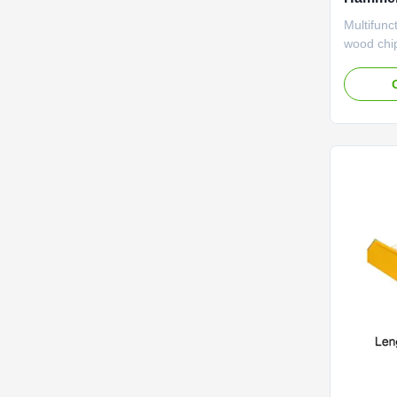
machine
Multifunc
wood chi
machine 
wood bran
sawdust f
mushroom
and sawd
industria