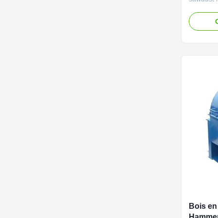
powder c
machine 
wood bran
sawdust f
mushroom
and sawd
...
Bois en
Hammer 