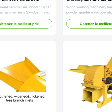
 de sciure
pour le charbon de bois
tional hammer mill wood crusher
Wood working machinery fi
BARBECUE
ps hammer mills Sawdust making
powder grinder easy operat
can be used to crush wood logs,
Crusher machine for making
ch, wood chips etc. into wood
Sawdust making machine ca
Obtenez le meilleur prix
Obtenez le meilleur
or paper making, edible
crush wood logs, wood bran
, BBQ charcoal, shaving board
chips etc. into wood sawdust
ust board processing and other
making, edible mushroom, B
l production. Model No...
shaving board and sawdust 
processing and ...