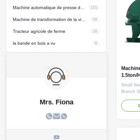
Machine automatique de presse d'huile
101
Machine de transformation de la viande
58
Tracteur agricole de ferme
16
la bande en bois a vu
6
Machine
1.5ton/
de sciu
Small Sa
Branch S
Wood Cru
Mrs. Fiona
machine 
wood bran
sawdust f
mushroom
and sawd
...