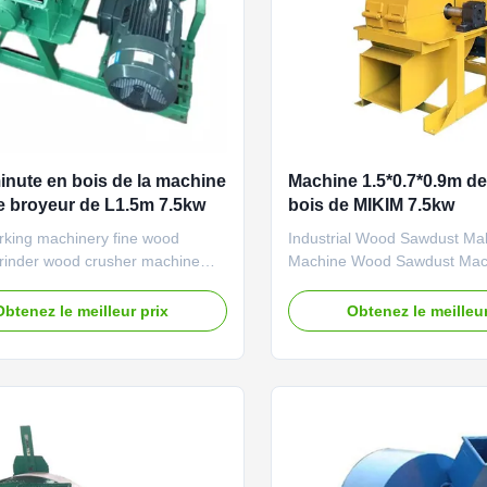
minute en bois de la machine
Machine 1.5*0.7*0.9m de
e broyeur de L1.5m 7.5kw
bois de MIKIM 7.5kw
king machinery fine wood
Industrial Wood Sawdust Ma
rinder wood crusher machine
Machine Wood Sawdust Mac
making machine can be used to
Crusher Wood Crusher can b
od logs, wood branch, wood
crush wood logs, wood bran
Obtenez le meilleur prix
Obtenez le meilleur
. into wood sawdust for paper
chips etc. into wood sawdust
edible mushroom, BBQ charcoal,
making, edible mushroom, B
board and sawdust board
shaving board and sawdust 
g and other industrial
processing and other industri
. ...
production. ...