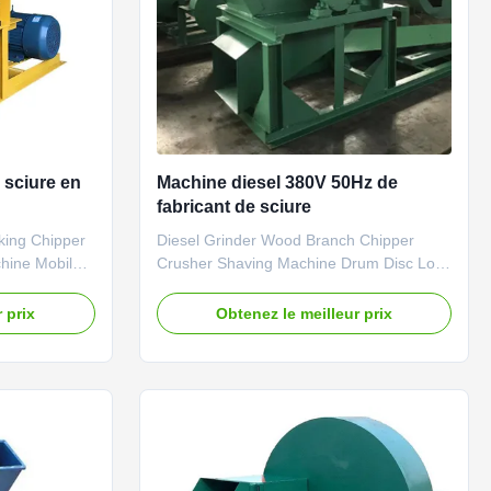
 sciure en
Machine diesel 380V 50Hz de
fabricant de sciure
king Chipper
Diesel Grinder Wood Branch Chipper
hine Mobile
Crusher Shaving Machine Drum Disc Log
e used to
Wooden Chip Shredder Mill Sawdust
ch, wood
Machine Sawdust making machine can be
 prix
Obtenez le meilleur prix
 for paper
used to crush wood logs, wood branch,
BQ charcoal,
wood chips etc. into wood sawdust for
board
paper making, edible mushroom, BBQ
al
charcoal, shaving board and sawdust
board ...