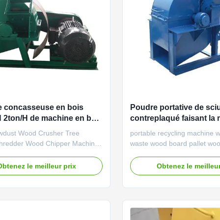
 concasseuse en bois
Poudre portative de sci
H 2ton/H de machine en bois
contreplaqué faisant la
re de branche d'arbre
rectifiant MIKIM
wdust Wood Crusher Tree
portable recycling machine 
hredder Wood Chipper Machine
waste wood board pallet wo
shing Machine Sawdust making
making sawdust Sawdust ma
can be used to crush wood logs,
can be used to crush wood l
Obtenez le meilleur prix
Obtenez le meilleur
ch, wood chips etc. into wood
branch, wood chips etc. into
or paper making, edible
sawdust for paper making, e
, BBQ charcoal, shaving board
mushroom, BBQ charcoal, s
ust board processing and other
and sawdust board processi
...