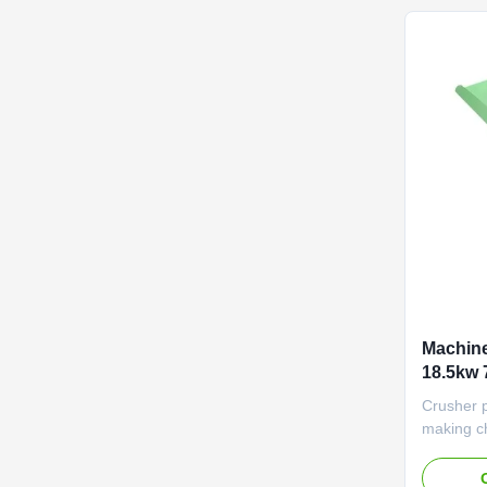
board pro
Machine
18.5kw 
broyeur
Crusher p
making c
machine 
machinen