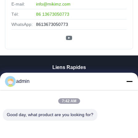
E-mail:
info@mikimz.com
Tél:
86 13673050773
WhatsApp:
8613673050773
Liens Rapides
Aperçu
admin
Produits
VR Show
A Propos De Nous
7:42 AM
Visite D'usine
Good day, what product are you looking for?
Contrôle De La Qualité
Contact
Nouvelles