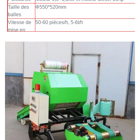
Taille des
Φ550*520mm
balles
Vitesse de
50-60 pièces/h, 5-6t/h
mise en
balles
Taille de la
3520*1650*1650mm
machine
Poids de la
850kg
machine
Poids des
65-100kg/balle
balles
Densité des
450-500kg/m³
balles
Vitesse
13s pour un film à 2 couches, 19s pour un film
d'emballage
à 3 couches
du film