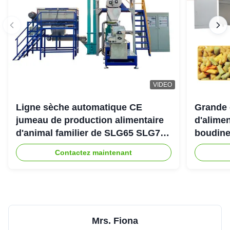
VIDEO
Ligne sèche automatique CE
Grande 
jumeau de production alimentaire
d'alimen
d'animal familier de SLG65 SLG70
boudine
de boudineuse à vis de parallèle
sortie 
Contactez maintenant
Mrs. Fiona