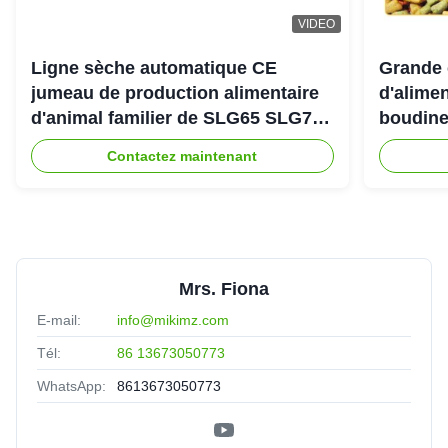
VIDEO
Ligne sèche automatique CE
Grande 
jumeau de production alimentaire
d'alimen
d'animal familier de SLG65 SLG70
boudine
de boudineuse à vis de parallèle
sortie 
Contactez maintenant
Mrs. Fiona
E-mail:
info@mikimz.com
Tél:
86 13673050773
WhatsApp:
8613673050773