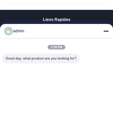
Liens Rapides
Aperçu
admin
Produits
VR Show
7:59 PM
A Propos De Nous
Visite D'usine
Good day, what product are you looking for?
Contrôle De La Qualité
Contact
Nouvelles
Tous Les Cas
Tianjin Mikim Technique Co., Ltd.
86-136-73050773
info@mikimz.com