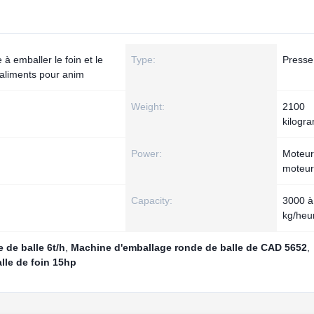
à emballer le foin et le
Type:
Presse
 aliments pour anim
Weight:
2100
kilogr
Power:
Moteur
moteur
Capacity:
3000 à
kg/heu
 de balle 6t/h
,
Machine d'emballage ronde de balle de CAD 5652
,
lle de foin 15hp