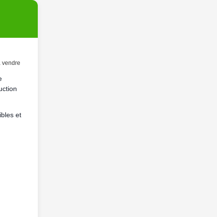
à vendre
e
uction
ibles et