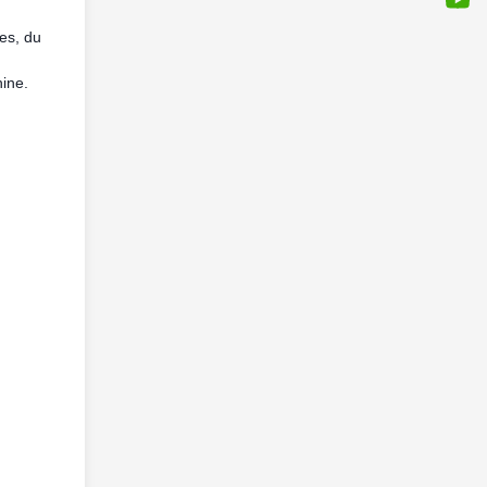
es, du
hine.