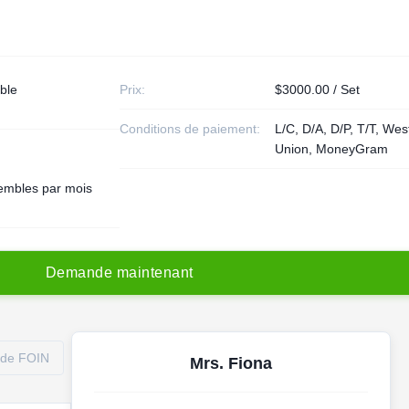
ble
Prix:
$3000.00 / Set
Conditions de paiement:
L/C, D/A, D/P, T/T, Wes
Union, MoneyGram
embles par mois
D
e
m
a
n
d
e
m
a
i
n
t
e
n
a
n
t
 de FOIN
Mrs. Fiona