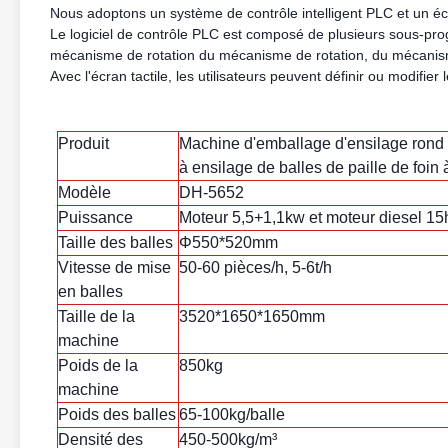
Nous adoptons un système de contrôle intelligent PLC et un écra
Le logiciel de contrôle PLC est composé de plusieurs sous-p
mécanisme de rotation
du mécanisme de rotation, du mécanis
Avec l'écran tactile, les utilisateurs peuvent définir ou modifi
Produit
Machine d'emballage d'ensilage rond
à ensilage de balles de paille de foin
Modèle
DH-5652
Puissance
Moteur 5,5+1,1kw et moteur diesel 15
Taille des balles
Φ550*520mm
Vitesse de mise
50-60 pièces/h, 5-6t/h
en balles
Taille de la
3520*1650*1650mm
machine
Poids de la
850kg
machine
Poids des balles
65-100kg/balle
Densité des
450-500kg/m³