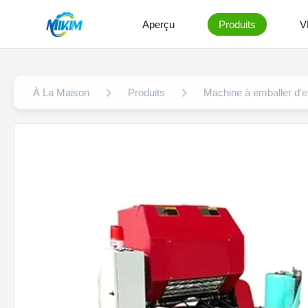
Aperçu
Produits
V
À La Maison
Produits
Machine à emballer d'e