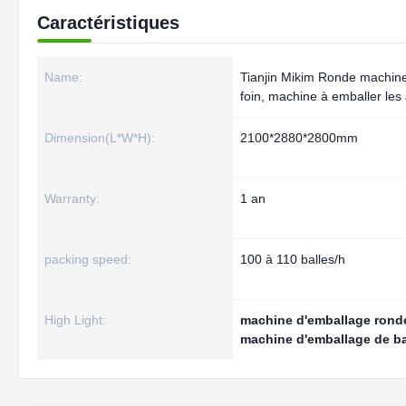
Caractéristiques
Name:
Tianjin Mikim Ronde machine 
foin, machine à emballer les
Dimension(L*W*H):
2100*2880*2800mm
Warranty:
1 an
packing speed:
100 à 110 balles/h
High Light:
machine d'emballage ronde
machine d'emballage de ba