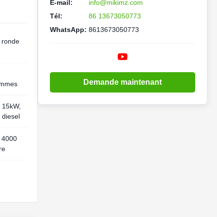
E-mail:
info@mikimz.com
Tél:
86 13673050773
WhatsApp:
8613673050773
 ronde
Demande maintenant
ammes
 15kW,
 diesel
 4000
re