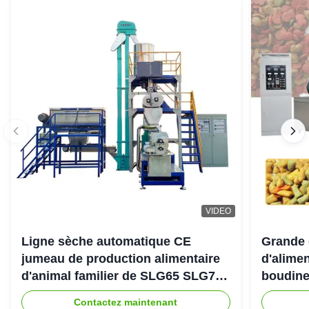
VIDEO
Ligne sèche automatique CE
Grande 
jumeau de production alimentaire
d'alimen
d'animal familier de SLG65 SLG70
boudine
de boudineuse à vis de parallèle
sortie 
Contactez maintenant