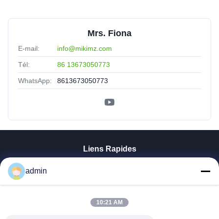
Mrs. Fiona
E-mail:
info@mikimz.com
Tél:
86 13673050773
WhatsApp:
8613673050773
Liens Rapides
Aperçu
admin
Produits
VR Show
A Propos De Nous
10:21 AM
Visite D'usine