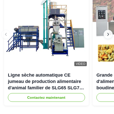
VIDEO
Ligne sèche automatique CE
Grande 
jumeau de production alimentaire
d'alimen
d'animal familier de SLG65 SLG70
boudine
de boudineuse à vis de parallèle
sortie 
Contactez maintenant