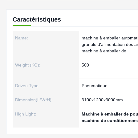
Caractéristiques
Name:
machine à emballer automat
granule d'alimentation des 
machine à emballer de
Weight (KG):
500
Driven Type:
Pneumatique
Dimension(L*W*H):
3100x1200x3000mm
High Light:
Machine à emballer de pou
machine de conditionneme