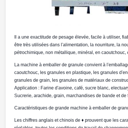
Il a une exactitude de pesage élevée, facile à utiliser, fi
être très utilisées dans l'alimentation, la nourriture, la 
pétrochimique, non métallique, minéral, en caoutchouc, cu
La machine à emballer de granule convient à l'emballage
caoutchouc, les granules en plastique, les granules d'en
granules de grain, les granules de matériaux de construc
Application : Farine d'avoine, café, sucre blanc, electuar
Sucrerie, arachide, grain, marchandises de bande et de fl
Caractéristiques de grande machine à emballer de gran
Les chiffres anglais et chinois de ♦ prouvent que les car
réglables, toutes les conditions de travail de changement