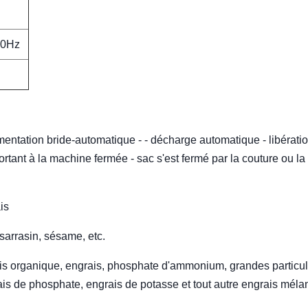
50Hz
entation bride-automatique - - décharge automatique - libérati
tant à la machine fermée - sac s'est fermé par la couture ou la
is
, sarrasin, sésame, etc.
grais organique, engrais, phosphate d'ammonium, grandes particu
is de phosphate, engrais de potasse et tout autre engrais méla