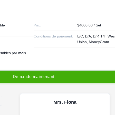
ble
Prix:
$4000.00 / Set
Conditions de paiement:
L/C, D/A, D/P, T/T, Wes
Union, MoneyGram
embles par mois
D
e
m
a
n
d
e
m
a
i
n
t
e
n
a
n
t
Mrs. Fiona