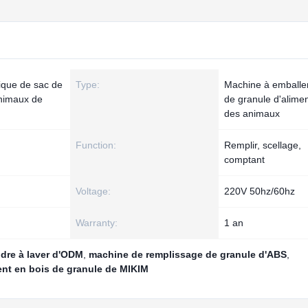
ique de sac de
Type:
Machine à emballe
animaux de
de granule d'alimen
des animaux
Function:
Remplir, scellage,
comptant
Voltage:
220V 50hz/60hz
Warranty:
1 an
dre à laver d'ODM
,
machine de remplissage de granule d'ABS
,
nt en bois de granule de MIKIM