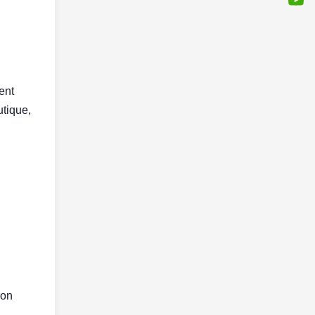
ent
utique,
ion