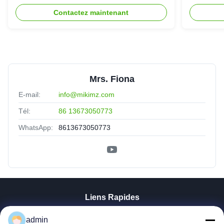
de boudineuse à vis de parallèle
sortie 
Contactez maintenant
Mrs. Fiona
E-mail:
info@mikimz.com
Tél:
86 13673050773
WhatsApp:
8613673050773
Liens Rapides
Aperçu
admin