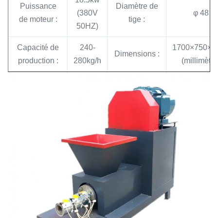
Puissance
Diamètre de
(380V
φ 48
de moteur :
tige :
50HZ)
Capacité de
240-
1700×750×1
Dimensions :
production :
280kg/h
(millimètre