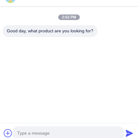
Produits
VR Show
A Propos De Nous
2:02 PM
Visite D'usine
Good day, what product are you looking for?
Contrôle De La Qualité
Contact
Nouvelles
Tous Les Cas
Tianjin Mikim Technique Co., Ltd.
86-136-73050773
info@mikimz.com
Follow Us
© 2026 Tianjin Mikim Technique Co., Ltd.. All Rights Reserved.