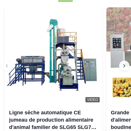
VIDEO
Ligne sèche automatique CE
Grande 
jumeau de production alimentaire
d'alimen
d'animal familier de SLG65 SLG70
boudine