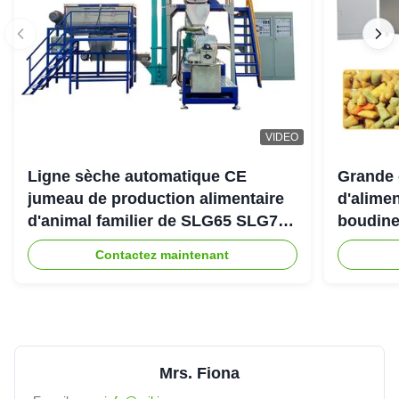
VIDEO
Ligne sèche automatique CE
Grande 
jumeau de production alimentaire
d'alimen
d'animal familier de SLG65 SLG70
boudine
de boudineuse à vis de parallèle
sortie 
Contactez maintenant
Mrs. Fiona