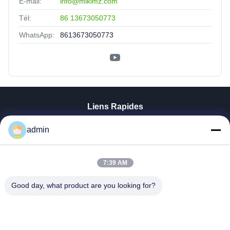
E-mail:
info@mikimz.com
Tél:
86 13673050773
WhatsApp:
8613673050773
Liens Rapides
Aperçu
admin
Produits
VR Show
A Propos De Nous
7:39 AM
Visite D'usine
Good day, what product are you looking for?
Contrôle De La Qualité
Contact
Nouvelles
Tous Les Cas