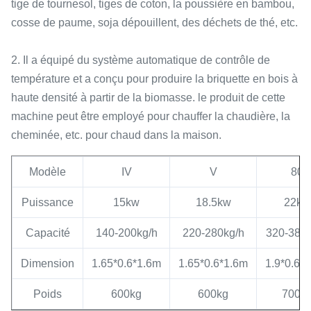
tige de tournesol, tiges de coton, la poussière en bambou,
cosse de paume, soja dépouillent, des déchets de thé, etc.
2. Il a équipé du système automatique de contrôle de
température et a conçu pour produire la briquette en bois à
haute densité à partir de la biomasse. le produit de cette
machine peut être employé pour chauffer la chaudière, la
cheminée, etc. pour chaud dans la maison.
Modèle
IV
V
80
Puissance
15kw
18.5kw
22kw
Capacité
140-200kg/h
220-280kg/h
320-380k
Dimension
1.65*0.6*1.6m
1.65*0.6*1.6m
1.9*0.6*
Poids
600kg
600kg
700k