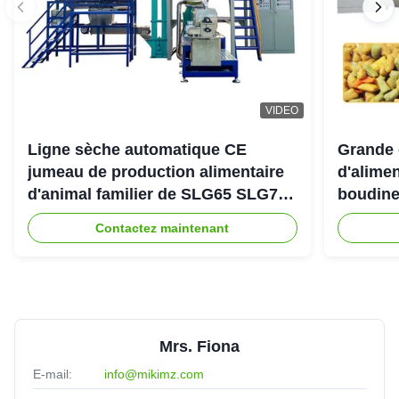
VIDEO
Ligne sèche automatique CE
Grande 
jumeau de production alimentaire
d'alimen
d'animal familier de SLG65 SLG70
boudine
de boudineuse à vis de parallèle
sortie 
Contactez maintenant
Mrs. Fiona
E-mail:
info@mikimz.com