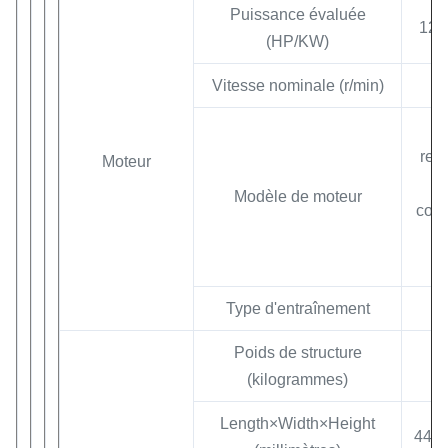
Puissance évaluée
120
(HP/KW)
Vitesse nominale (r/min)
6
ref
Moteur
p
Modèle de moteur
cour
i
Type d'entraînement
Poids de structure
(kilogrammes)
Length×Width×Height
448