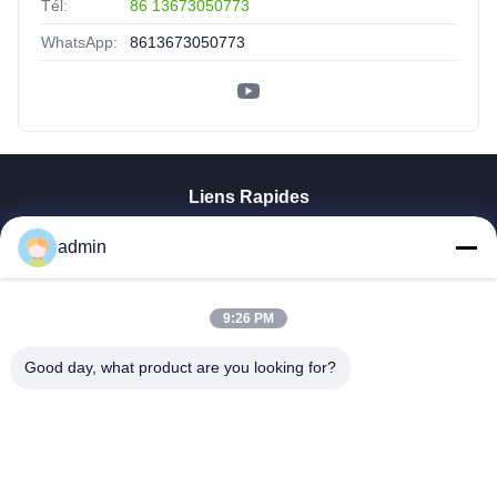
Tél:
86 13673050773
WhatsApp:
8613673050773
Liens Rapides
Aperçu
admin
Produits
VR Show
A Propos De Nous
9:26 PM
Visite D'usine
Good day, what product are you looking for?
Contrôle De La Qualité
Contact
Nouvelles
Tous Les Cas