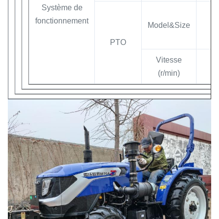
Système de
φ
fonctionnement
Model&Size
(
φ
PTO
Vitesse
(r/min)