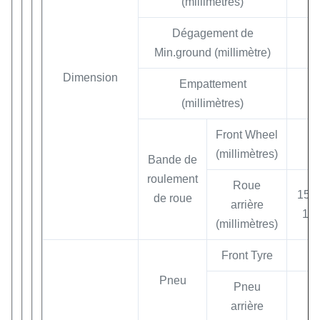
(millimètres)
Dégagement de
Min.ground (millimètre)
Dimension
Empattement
(millimètres)
Front Wheel
(millimètres)
Bande de
roulement
Roue
1530
de roue
arrière
153
(millimètres)
Front Tyre
Pneu
Pneu
arrière