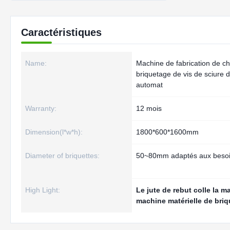
Caractéristiques
Name:
Machine de fabrication de c
briquetage de vis de sciure 
automat
Warranty:
12 mois
Dimension(l*w*h):
1800*600*1600mm
Diameter of briquettes:
50~80mm adaptés aux besoin
High Light:
Le jute de rebut colle la 
machine matérielle de bri