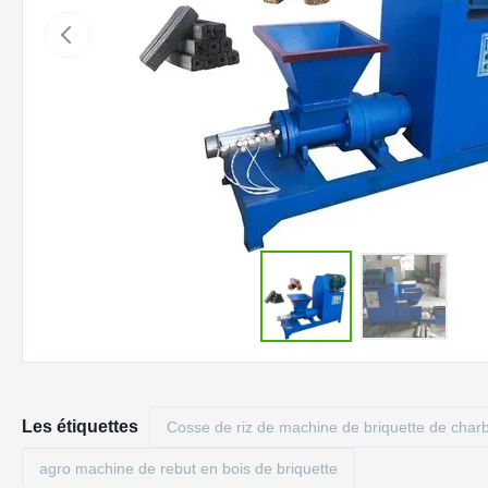
Les étiquettes
Cosse de riz de machine de briquette de char
agro machine de rebut en bois de briquette