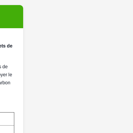
ets de
s de
yer le
arbon