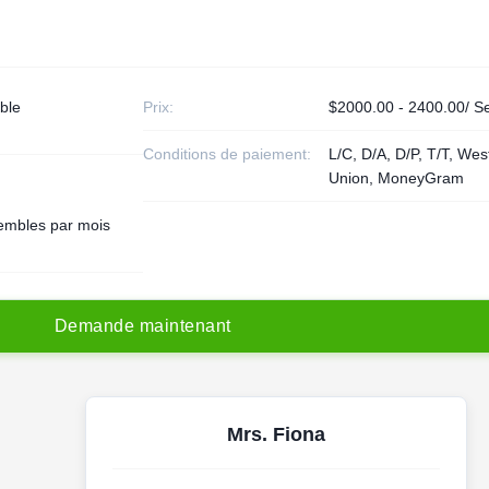
ble
Prix:
$2000.00 - 2400.00/ S
Conditions de paiement:
L/C, D/A, D/P, T/T, Wes
Union, MoneyGram
embles par mois
D
e
m
a
n
d
e
m
a
i
n
t
e
n
a
n
t
Mrs. Fiona