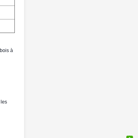
bois à
 les