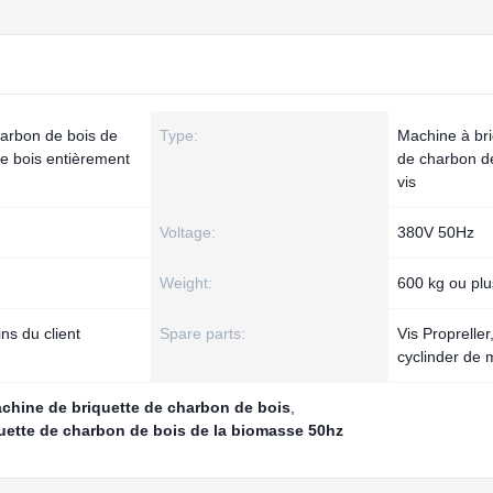
harbon de bois de
Type:
Machine à bri
de bois entièrement
de charbon d
vis
Voltage:
380V 50Hz
Weight:
600 kg ou plu
s du client
Spare parts:
Vis Propreller
cyclinder de 
machine de briquette de charbon de bois
,
quette de charbon de bois de la biomasse 50hz