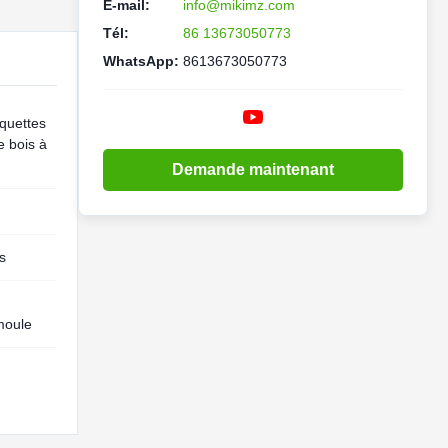
E-mail:
info@mikimz.com
Tél:
86 13673050773
WhatsApp:
8613673050773
quettes
e bois à
Demande maintenant
s
,
moule