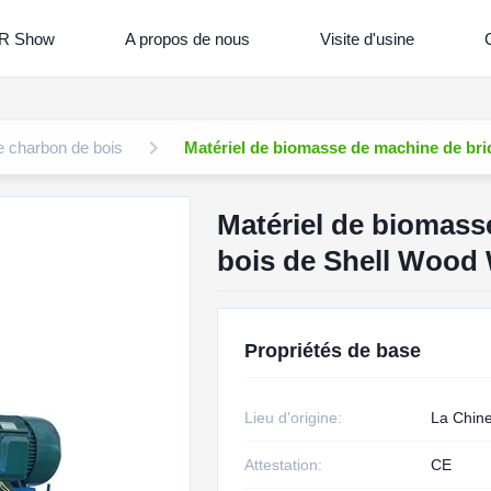
R Show
A propos de nous
Visite d'usine
C
e charbon de bois
Matériel de biomasse de machine de bri
Matériel de biomass
bois de Shell Wood 
Propriétés de base
Lieu d'origine:
La Chin
Attestation:
CE