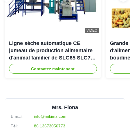
VIDEO
Ligne sèche automatique CE
Grande 
jumeau de production alimentaire
d'alimen
d'animal familier de SLG65 SLG70
boudine
de boudineuse à vis de parallèle
sortie 
Contactez maintenant
Mrs. Fiona
E-mail:
info@mikimz.com
Tél:
86 13673050773