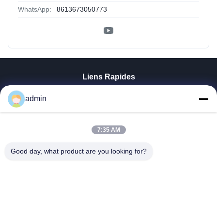
WhatsApp:
8613673050773
Liens Rapides
Aperçu
admin
Produits
VR Show
A Propos De Nous
7:35 AM
Visite D'usine
Good day, what product are you looking for?
Contrôle De La Qualité
Contact
Nouvelles
Tous Les Cas
Tianjin Mikim Technique Co., Ltd.