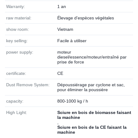
Warranty:
1 an
raw material:
Élevage d'espèces végétales
show room:
Vietnam
key selling:
Facile à utiliser
power supply:
moteur
diesel/essence/moteur/entraîné par
prise de force
certificate:
CE
Dust Remove System:
Dépoussiérage par cyclone et sac,
pour éliminer la poussière
capacity:
800-1000 kg / h
High Light:
Sciure en bois de biomasse faisant
la machine
,
Sciure en bois de la CE faisant la
machine
,