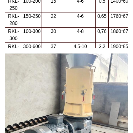
RKL-
100-200
15
4-6
0,5
1400*600
250
RKL-
150-250
22
4-6
0,65
1760*670
280
RKL-
100-300
30
4-8
0,76
1860*670
300
RKL-
300-600
37
4.5-10
2,2
1900*850
350
RKL-
500-800
55
4.5-10
4,3
2300*1100
400
RKL-
1000-
90
4.5-12
5,5
2350*1100
550
1500
RKL-
1500-
160
4.5-12
6,8
3200*1235
800
2500
RKL-
3000-
320
4.5-15
19
3800*1700
1200
5000