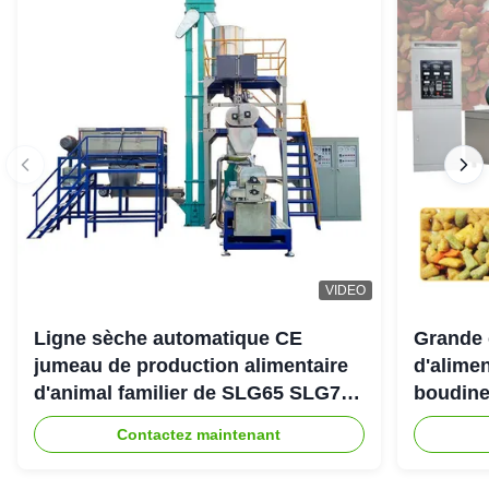
VIDEO
Ligne sèche automatique CE
Grande 
jumeau de production alimentaire
d'alimen
d'animal familier de SLG65 SLG70
boudine
de boudineuse à vis de parallèle
sortie 
Contactez maintenant