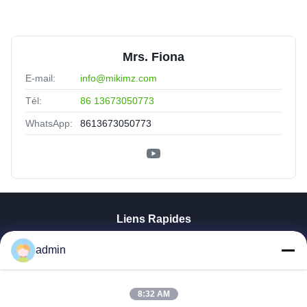
Mrs. Fiona
E-mail:
info@mikimz.com
Tél:
86 13673050773
WhatsApp:
8613673050773
Liens Rapides
Aperçu
admin
Produits
VR Show
8:32 AM
A Propos De Nous