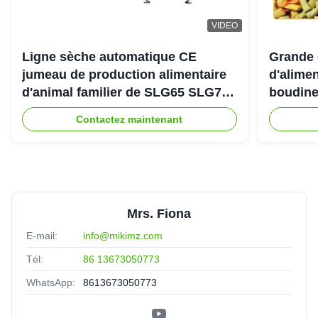
VIDEO
Ligne sèche automatique CE
Grande 
jumeau de production alimentaire
d'alimen
d'animal familier de SLG65 SLG70
boudine
de boudineuse à vis de parallèle
sortie 
Contactez maintenant
Mrs. Fiona
E-mail:
info@mikimz.com
Tél:
86 13673050773
WhatsApp:
8613673050773