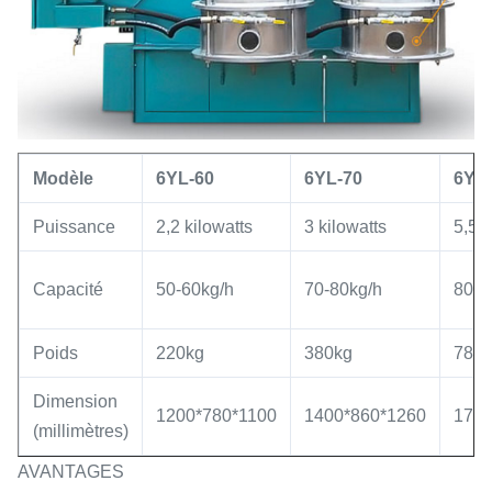
Modèle
6YL-60
6YL-70
6YL
Puissance
2,2 kilowatts
3 kilowatts
5,5 k
Capacité
50-60kg/h
70-80kg/h
80-1
Poids
220kg
380kg
780
Dimension
1200*780*1100
1400*860*1260
1700
(millimètres)
AVANTAGES