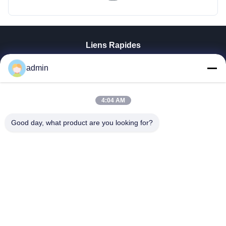
Liens Rapides
Aperçu
admin
Produits
VR Show
4:04 AM
A Propos De Nous
Visite D'usine
Good day, what product are you looking for?
Contrôle De La Qualité
Contact
Nouvelles
Tous Les Cas
Tianjin Mikim Technique Co., Ltd.
86-136-73050773
info@mikimz.com