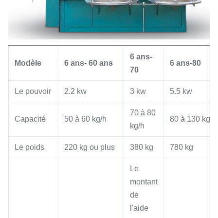
6 ans
-
Modèle
6 ans
- 60 ans
6 ans
-
80
70
Le pouvoir
2.2 kw
3 kw
5.5 kw
70 à 80
Capacité
50 à 60 kg/h
80 à 130 kg/h
kg/h
Le poids
220 kg ou plus
380 kg
780 kg
Le
montant
de
l'aide