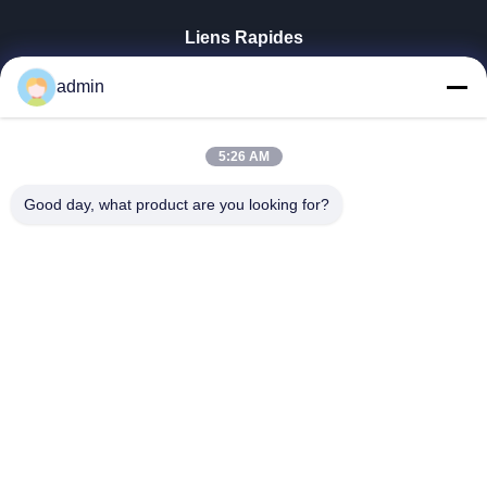
Liens Rapides
Aperçu
admin
Produits
VR Show
5:26 AM
A Propos De Nous
Visite D'usine
Good day, what product are you looking for?
Contrôle De La Qualité
Contact
Nouvelles
Tous Les Cas
Tianjin Mikim Technique Co., Ltd.
86-136-73050773
info@mikimz.com
Follow Us