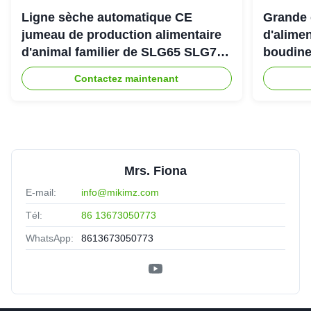
Ligne sèche automatique CE
Grande 
jumeau de production alimentaire
d'alimen
d'animal familier de SLG65 SLG70
boudine
de boudineuse à vis de parallèle
sortie 
Contactez maintenant
Mrs. Fiona
E-mail:
info@mikimz.com
Tél:
86 13673050773
WhatsApp:
8613673050773