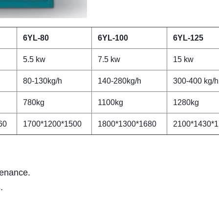
6YL
-
80
6YL
-100
6YL-125
5.5 kw
7.5 kw
15 kw
80-130kg/h
140-280kg/h
300-400 kg/h
780kg
1100kg
1280kg
60
1700*1200*1500
1800*1300*1680
2100*1430*
tenance.
.