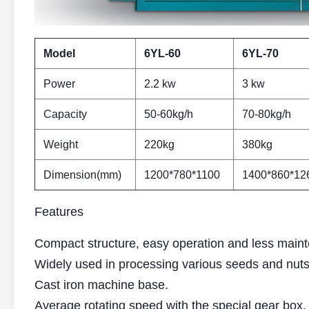
Model
6YL
-60
6YL
-
70
Power
2.2 kw
3 kw
Capacity
50-60kg/h
70-80kg/h
Weight
220kg
380kg
Dimension(mm)
1200*780*1100
1400*860*12
Features
Compact structure, easy operation and less main
Widely used in processing various seeds and nuts
Cast iron machine base.
Average rotating speed with the special gear box.