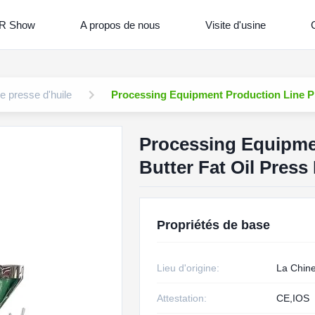
R Show
A propos de nous
Visite d'usine
C
 presse d'huile
Processing Equipment Production Line Pl
Processing Equipme
Butter Fat Oil Press
Propriétés de base
Lieu d'origine:
La Chin
Attestation:
CE,IOS