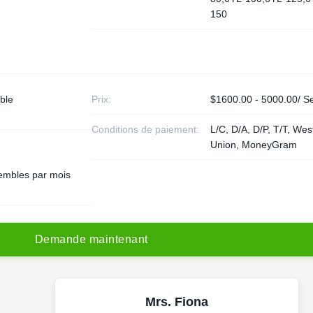
150
ble
Prix:
$1600.00 - 5000.00/ S
Conditions de paiement:
L/C, D/A, D/P, T/T, Wes
Union, MoneyGram
embles par mois
D
e
m
a
n
d
e
m
a
i
n
t
e
n
a
n
t
Mrs. Fiona