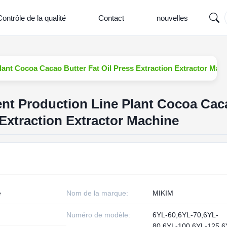
ontrôle de la qualité
Contact
nouvelles
ant Cocoa Cacao Butter Fat Oil Press Extraction Extractor Mac
nt Production Line Plant Cocoa Cac
 Extraction Extractor Machine
e
Nom de la marque:
MIKIM
Numéro de modèle:
6YL-60,6YL-70,6YL-
80,6YL-100,6YL-125,6