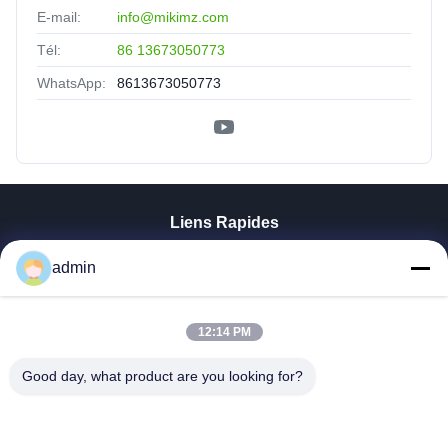
E-mail:
info@mikimz.com
Tél:
86 13673050773
WhatsApp:
8613673050773
Liens Rapides
Aperçu
admin
Produits
VR Show
12:14 PM
A Propos De Nous
Visite D'usine
Good day, what product are you looking for?
Contrôle De La Qualité
Contact
Nouvelles