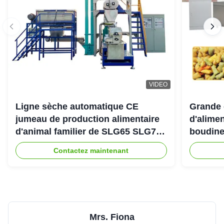
VIDEO
Ligne sèche automatique CE
Grande 
jumeau de production alimentaire
d'alimen
d'animal familier de SLG65 SLG70
boudine
de boudineuse à vis de parallèle
sortie 
Contactez maintenant
Mrs. Fiona