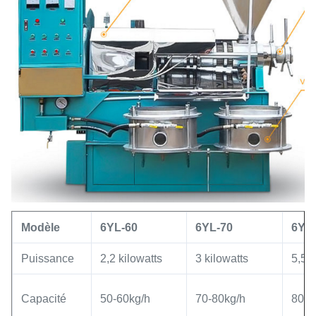
Modèle
6YL-60
6YL-70
6YL
Puissance
2,2 kilowatts
3 kilowatts
5,5 k
Capacité
50-60kg/h
70-80kg/h
80-1