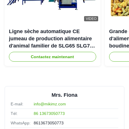
VIDEO
Ligne sèche automatique CE
Grande 
jumeau de production alimentaire
d'alimen
d'animal familier de SLG65 SLG70
boudine
de boudineuse à vis de parallèle
sortie 
Contactez maintenant
Mrs. Fiona
E-mail:
info@mikimz.com
Tél:
86 13673050773
WhatsApp:
8613673050773