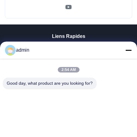
Liens Rapides
Aperçu
admin
Produits
VR Show
A Propos De Nous
2:54 AM
Visite D'usine
Good day, what product are you looking for?
Contrôle De La Qualité
Contact
Nouvelles
Tous Les Cas
Tianjin Mikim Technique Co., Ltd.
86-136-73050773