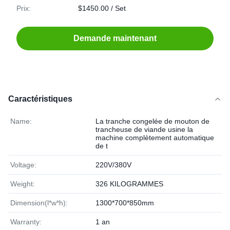
Prix:
$1450.00 / Set
Demande maintenant
Caractéristiques
Name:
La tranche congelée de mouton de
trancheuse de viande usine la
machine complètement automatique
de t
Voltage:
220V/380V
Weight:
326 KILOGRAMMES
Dimension(l*w*h):
1300*700*850mm
Warranty:
1 an