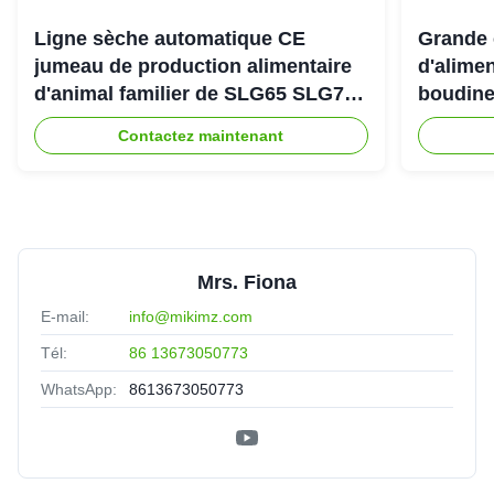
Ligne sèche automatique CE
Grande 
jumeau de production alimentaire
d'alimen
d'animal familier de SLG65 SLG70
boudine
de boudineuse à vis de parallèle
sortie 
Contactez maintenant
Mrs. Fiona
E-mail:
info@mikimz.com
Tél:
86 13673050773
WhatsApp:
8613673050773