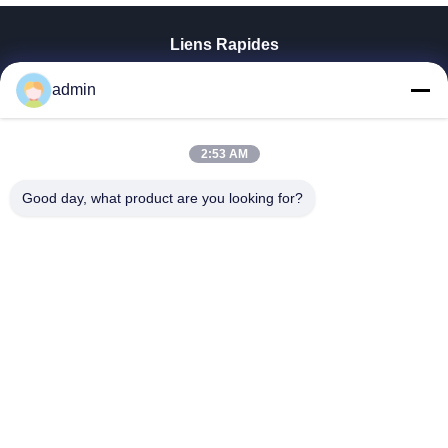
Liens Rapides
Aperçu
admin
Produits
VR Show
A Propos De Nous
2:53 AM
Visite D'usine
Good day, what product are you looking for?
Contrôle De La Qualité
Contact
Nouvelles
Tous Les Cas
Tianjin Mikim Technique Co., Ltd.
86-136-73050773
info@mikimz.com
Follow Us