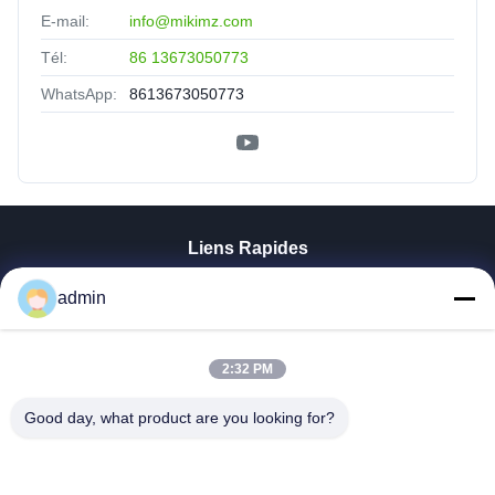
E-mail:
info@mikimz.com
Tél:
86 13673050773
WhatsApp:
8613673050773
Liens Rapides
Aperçu
admin
Produits
VR Show
A Propos De Nous
2:32 PM
Visite D'usine
Good day, what product are you looking for?
Contrôle De La Qualité
Contact
Nouvelles