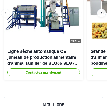
VIDEO
Ligne sèche automatique CE
Grande 
jumeau de production alimentaire
d'alimen
d'animal familier de SLG65 SLG70
boudine
de boudineuse à vis de parallèle
sortie 
Contactez maintenant
Mrs. Fiona