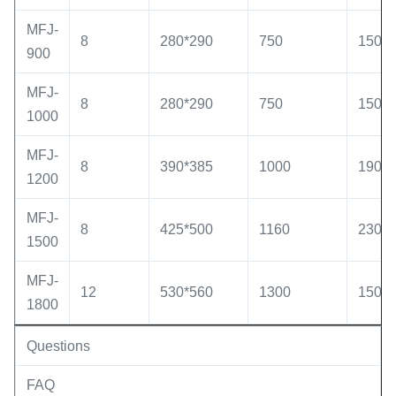
MFJ-
8
280*290
750
150*1
900
MFJ-
8
280*290
750
150*1
1000
MFJ-
8
390*385
1000
190*1
1200
MFJ-
8
425*500
1160
230*1
1500
MFJ-
12
530*560
1300
150*1
1800
Questions
FAQ