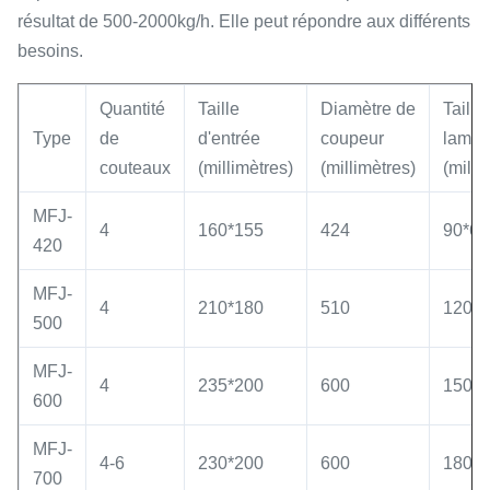
résultat de 500-2000kg/h. Elle peut répondre aux différents
besoins.
Quantité
Taille
Diamètre de
Taille
Type
de
d'entrée
coupeur
lame
couteaux
(millimètres)
(millimètres)
(milli
MFJ-
4
160*155
424
90*60
420
MFJ-
4
210*180
510
120*7
500
MFJ-
4
235*200
600
150*7
600
MFJ-
4-6
230*200
600
180*7
700