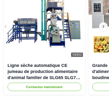
VIDEO
Ligne sèche automatique CE
Grande 
jumeau de production alimentaire
d'alimen
d'animal familier de SLG65 SLG70
boudine
de boudineuse à vis de parallèle
sortie 
Contactez maintenant