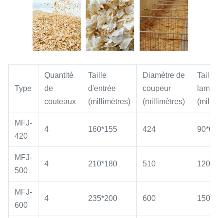
Quantité
Taille
Diamètre de
Taille
Type
de
d'entrée
coupeur
lame
couteaux
(millimètres)
(millimètres)
(milli
MFJ-
4
160*155
424
90*60
420
MFJ-
4
210*180
510
120*7
500
MFJ-
4
235*200
600
150*7
600