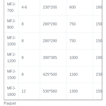
MFJ-
4-6
230*200
600
180*7
700
MFJ-
8
280*290
750
150*1
900
MFJ-
8
280*290
750
150*1
1000
MFJ-
8
390*385
1000
190*1
1200
MFJ-
8
425*500
1160
230*1
1500
MFJ-
12
530*560
1300
150*1
1800
Paquet