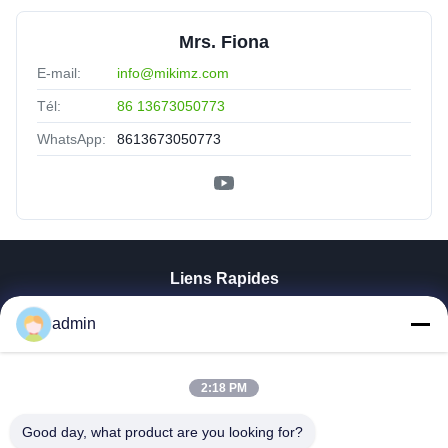
Mrs. Fiona
E-mail:
info@mikimz.com
Tél:
86 13673050773
WhatsApp:
8613673050773
Liens Rapides
Aperçu
admin
Produits
VR Show
A Propos De Nous
2:18 PM
Visite D'usine
Good day, what product are you looking for?
Contrôle De La Qualité