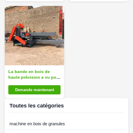
glissière
La bande en bois de
haute précision a vu pour
le travail du bois glissant
la machine de scie de
Demande maintenant
panneau
Toutes les catégories
machine en bois de granules