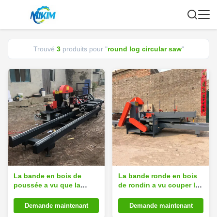
Trouvé
3
produits pour "
round log circular saw
"
La bande en bois de
La bande ronde en bois
poussée a vu que la
de rondin a vu couper la
circulaire ronde de
machine circulaire de
rondin a vu la machine
scie de Tableau de
Demande maintenant
Demande maintenant
de scie de Tableau de
glissement de scierie